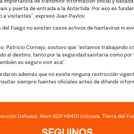
importancia de transmitir información oficial y basada 
ís y puerta de entrada a la Antártida. Por eso es fundam
 a visitantes”, expresó Juan Pavlov.
a del Fuego no existen casos activos de hantavirus ni evi
o, Patricio Cornejo, sostuvo que “estamos trabajando co
do al destino, tanto por la seguridad sanitaria como por 
ambién es seguro vivir acá”.
cordaron además que no existe ninguna restricción vigent
onsultar siempre fuentes oficiales antes de difundir inf
rección Ushuaia: Alem 629 V9410 Ushuaia, Tierra del Fu
SEGUINOS