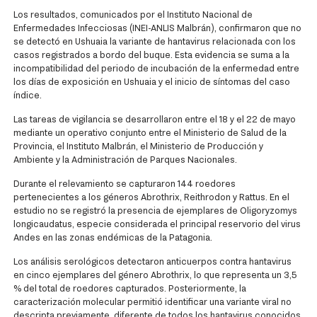
Los resultados, comunicados por el Instituto Nacional de
Enfermedades Infecciosas (INEI-ANLIS Malbrán), confirmaron que no
se detectó en Ushuaia la variante de hantavirus relacionada con los
casos registrados a bordo del buque. Esta evidencia se suma a la
incompatibilidad del periodo de incubación de la enfermedad entre
los días de exposición en Ushuaia y el inicio de síntomas del caso
índice.
Las tareas de vigilancia se desarrollaron entre el 18 y el 22 de mayo
mediante un operativo conjunto entre el Ministerio de Salud de la
Provincia, el Instituto Malbrán, el Ministerio de Producción y
Ambiente y la Administración de Parques Nacionales.
Durante el relevamiento se capturaron 144 roedores
pertenecientes a los géneros Abrothrix, Reithrodon y Rattus. En el
estudio no se registró la presencia de ejemplares de Oligoryzomys
longicaudatus, especie considerada el principal reservorio del virus
Andes en las zonas endémicas de la Patagonia.
Los análisis serológicos detectaron anticuerpos contra hantavirus
en cinco ejemplares del género Abrothrix, lo que representa un 3,5
% del total de roedores capturados. Posteriormente, la
caracterización molecular permitió identificar una variante viral no
descripta previamente, diferente de todos los hantavirus conocidos