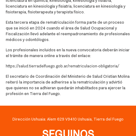
licenciatura en química, kinesiología, kinesiología y fisiatría,
licenciatura en kinesiología y fisiatria, licenciatura en kinesiología y
fisioterapia, fisioterapeuta y terapista físico.
Esta tercera etapa de rematriculación forma parte de un proceso
que se inició en 2024 cuando el área de Salud Ocupacional y
Fiscalización llevó adelante el reempadronamiento de profesionales
médicos y odontólogos.
Los profesionales incluidos en la nueva convocatoria deberán iniciar
el trámite de manera online a través del enlace:
https://salud.tierradelfuego.gob.ar/rematriculacion-obligatoria/
El secretario de Coordinación del Ministerio de Salud Cristian Molina
reiteró la importancia de adherirse a la rematriculación y advirtió
que quienes no se adhieran quedarán inhabilitados para ejercer la
profesión en Tierra del Fuego.
Dirección Ushuaia: Alem 629 V9410 Ushuaia, Tierra del Fuego
SEGUINOS