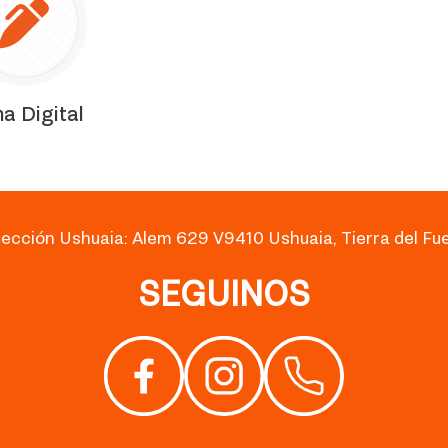
ma Digital
rección Ushuaia: Alem 629 V9410 Ushuaia, Tierra del Fu
SEGUINOS