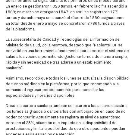
de la herramienta digital durante los primeros cinco meses del año.
En enero se gestionaron 1.029 turnos; en febrero la cifra ascendió a
1.589; en marzo se otorgaron 1.547; en abril se registraron 1.771
turnos y durante mayo se alcanzó el récord de 1.850 asignaciones.
En total, desde enero a mayo se concretaron 7.786 turnos a través
de la plataforma.
La subsecretaria de Calidad y Tecnologías de la Información del
Ministerio de Salud, Zoila Montoya, destacó que “PacienteTDF se
convirtió en una herramienta fundamental para acercar el sistema de
salud a los vecinos, permitiendo gestionar turnos de manera simple,
rápida y sin necesidad de trasladarse a un establecimiento
sanitario”.
Asimismo, recordó que todos los lunes se actualiza la disponibilidad
de turnos médicos en la plataforma, por lo que recomendó a la
comunidad ingresar periódicamente para consultar las
especialidades y horarios disponibles.
Desde la cartera sanitaria también solicitaron a los usuarios asistir a
los turnos asignados o cancelarlos con anticipación en caso de no
poder concurrir. Actualmente se registra un nivel de ausentismo
cercano al 25%, situación que impacta en la disponibilidad de
prestaciones y limita la posibilidad de que otros pacientes puedan
acceder a esos espacios de atención.