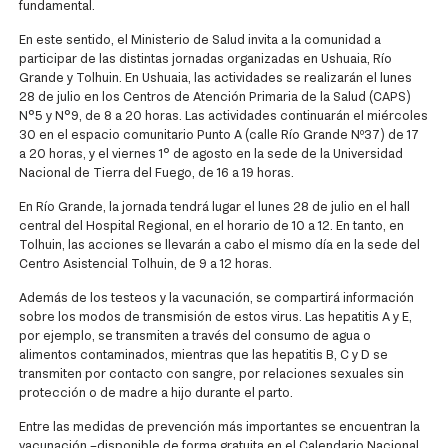
fundamental.
En este sentido, el Ministerio de Salud invita a la comunidad a
participar de las distintas jornadas organizadas en Ushuaia, Río
Grande y Tolhuin. En Ushuaia, las actividades se realizarán el lunes
28 de julio en los Centros de Atención Primaria de la Salud (CAPS)
N°5 y N°9, de 8 a 20 horas. Las actividades continuarán el miércoles
30 en el espacio comunitario Punto A (calle Río Grande Nº37) de 17
a 20 horas, y el viernes 1° de agosto en la sede de la Universidad
Nacional de Tierra del Fuego, de 16 a 19 horas.
En Río Grande, la jornada tendrá lugar el lunes 28 de julio en el hall
central del Hospital Regional, en el horario de 10 a 12. En tanto, en
Tolhuin, las acciones se llevarán a cabo el mismo día en la sede del
Centro Asistencial Tolhuin, de 9 a 12 horas.
Además de los testeos y la vacunación, se compartirá información
sobre los modos de transmisión de estos virus. Las hepatitis A y E,
por ejemplo, se transmiten a través del consumo de agua o
alimentos contaminados, mientras que las hepatitis B, C y D se
transmiten por contacto con sangre, por relaciones sexuales sin
protección o de madre a hijo durante el parto.
Entre las medidas de prevención más importantes se encuentran la
vacunación –disponible de forma gratuita en el Calendario Nacional